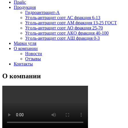
Прайс
Продукция
Гидроантрацит-А
Уголь-антрацит сорт АС фракция 6-13
Уголь-антрацит сорт АМ фракция 13-25 ГОСТ
Уголь-антрацит сорт АО фракция 25-70
Уголь-антрацит сорт АКО фракция 40-100
Уголь-антрацит сорт АШ фракция 0-3
Марки угля
О компании
Новости
Отзывы
Контакты
О компании