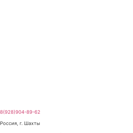
Перейти
к
содержимому
8(928)904-89-62
Россия, г. Шахты