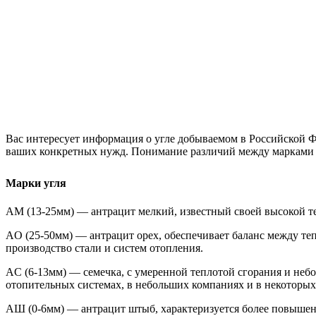
Вас интересует информация о угле добываемом в Российской 
ваших конкретных нужд. Понимание различий между марками у
Марки угля
AM (13-25мм) — антрацит мелкий, известный своей высокой те
AO (
25-50мм
)
— антрацит орех, обеспечивает баланс между те
производство стали и систем отопления
.
AС (6-13мм) — семечка, с умеренной теплотой сгорания и неб
отопительных системах, в небольших компаниях и в некоторы
AШ (0-6мм) — антрацит штыб, характеризуется более повышен