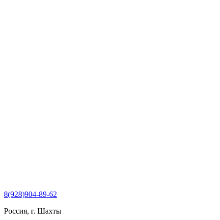
Перейти
к
содержимому
8(928)904-89-62
Россия, г. Шахты